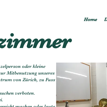
Home
D
zimmer
nzelperson oder kleine
zur Mitbenutzung unseres
trum von Zürich, zu Fuss
auchen verboten.
i.
rricht machen oder laute