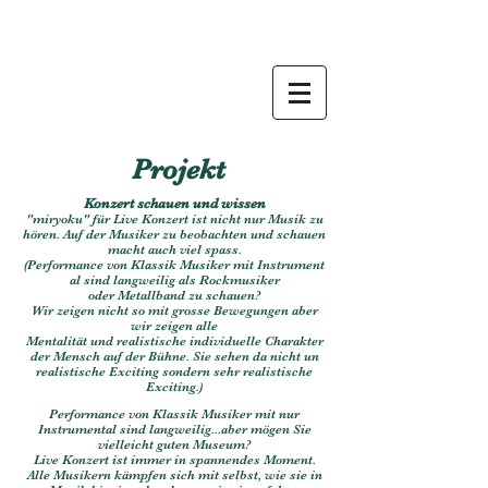
Projekt
Konzert schauen und wissen
"miryoku" für Live Konzert ist nicht nur Musik zu
hören. Auf der Musiker zu beobachten und schauen
macht auch viel spass.
(Performance von Klassik Musiker mit Instrument
al
sind langweilig als
Rockmusiker
oder
Metallband zu schauen?
Wir zeigen nicht so mit grosse Bewegungen aber
wir zeigen alle
Mentalität und realistische individuelle Charakter
der Mensch auf der Bühne.
Sie sehen da nicht un
realistische Exciting sondern sehr realistische
Exciting.)
Performance von Klassik Musiker mit nur
Instrumental
sind langweilig...aber m
ögen Sie
vielleicht guten Museum?
Live Konzert ist immer in spannendes Moment.
Alle Musikern kämpfen sich mit selbst, wie sie in